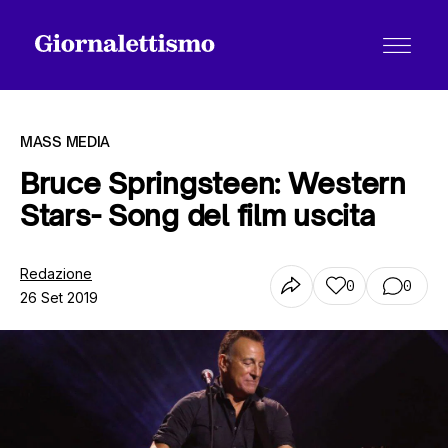
MASS MEDIA
Bruce Springsteen: Western
Stars- Song del film uscita
Tutti gli articoli
Redazione
0
0
26 Set 2019
Chi siamo
Contatti