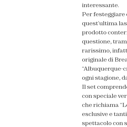
interessante.
Per festeggiare 
quest’ultima lasc
prodotto conterr
questione, tram
rarissimo, infat
originale di Bre
“Albuquerque-cr
ogni stagione, d
Il set comprend
con speciale ver
che richiama “L
esclusive e tant
spettacolo con 