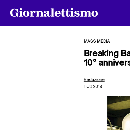
MASS MEDIA
Breaking Bad
10° annivers
Tutti gli articoli
Redazione
1 Ott 2018
Chi siamo
Contatti