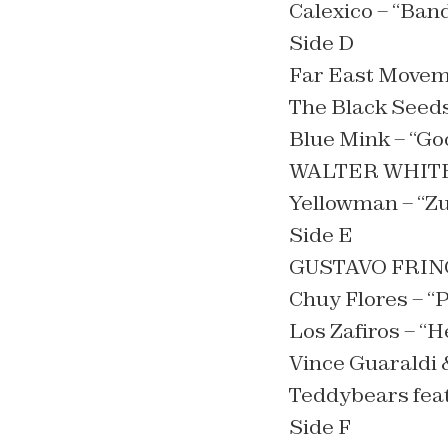
Calexico – “Band
Side D
Far East Moveme
The Black Seeds
Blue Mink – “G
WALTER WHITE 
Yellowman – “
Side E
GUSTAVO FRING 
Chuy Flores – “
Los Zafiros – “H
Vince Guaraldi 
Teddybears feat.
Side F