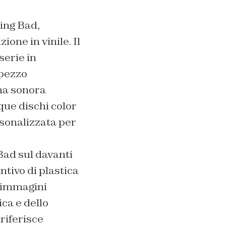
ing Bad,
one in vinile. Il
serie in
 pezzo
nna sonora
que dischi color
sonalizzata per
Bad sul davanti
ntivo di plastica
n immagini
ca e dello
riferisce