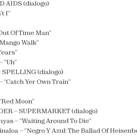
D AIDS (dialogo)
t I”
Out Of Time Man”
“Mango Walk”
Years”
– “Uh”
 SPELLING (dialogo)
 – “Catch Yer Own Train”
“Red Moon”
ER – SUPERMARKET (dialogo)
yas – “Waiting Around To Die”
inaloa – “Negro Y Azul: The Ballad Of Heisenb