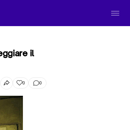
ggiare il
0
0