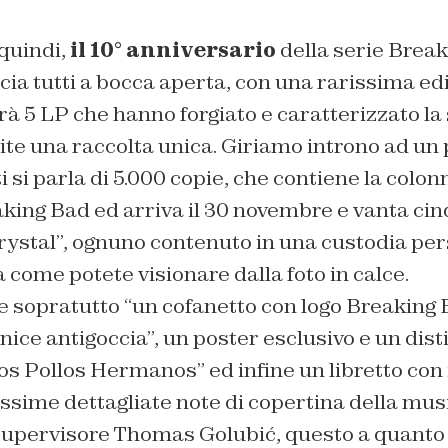
quindi,
il 10° anniversario
della serie Break
ia tutti a bocca aperta, con una rarissima edizi
à 5 LP che hanno forgiato e caratterizzato la 
ite una raccolta unica. Giriamo introno ad un
ti si parla di 5.000 copie, che contiene la colo
aking Bad ed arriva il 30 novembre e vanta cin
ystal”, ognuno contenuto in una custodia per
a come potete visionare dalla foto in calce.
e sopratutto “un cofanetto con logo Breaking 
nice antigoccia”, un poster esclusivo e un disti
os Pollos Hermanos” ed infine un libretto co
issime dettagliate note di copertina della musi
supervisore
Thomas Golubić
, questo a quanto 