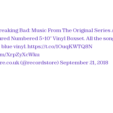
reaking Bad: Music From The Original Series
ured Numbered 5×10” Vinyl Boxset. All the son
blue vinyl.
https://t.co/1OuqKWTQ8N
.com/XrpZyXcWku
e.co.uk (@recordstore)
September 21, 2018