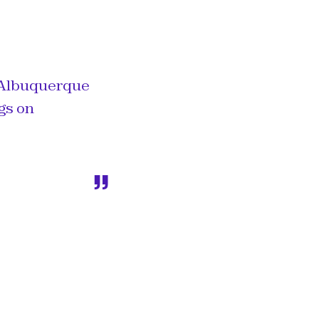
 Albuquerque
gs on