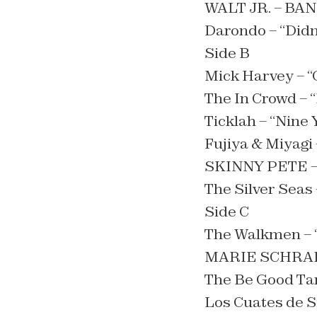
WALT JR. – BAN
Darondo – “Didn’
Side B
Mick Harvey – “
The In Crowd – 
Ticklah – “Nine 
Fujiya & Miyagi 
SKINNY PETE –
The Silver Seas
Side C
The Walkmen – 
MARIE SCHRAD
The Be Good Tan
Los Cuates de S