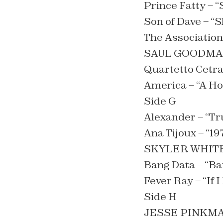
Prince Fatty –
Son of Dave – “
The Association
SAUL GOODMAN 
Quartetto Cetra
America – “A H
Side G
Alexander – “Tr
Ana Tijoux – “19
SKYLER WHITE 
Bang Data – “Ba
Fever Ray – “If 
Side H
JESSE PINKMAN