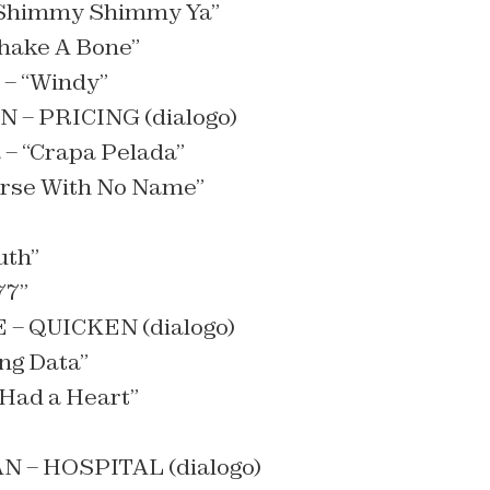
 “Shimmy Shimmy Ya”
Shake A Bone”
 – “Windy”
– PRICING (dialogo)
 – “Crapa Pelada”
orse With No Name”
uth”
77”
– QUICKEN (dialogo)
ng Data”
I Had a Heart”
 – HOSPITAL (dialogo)