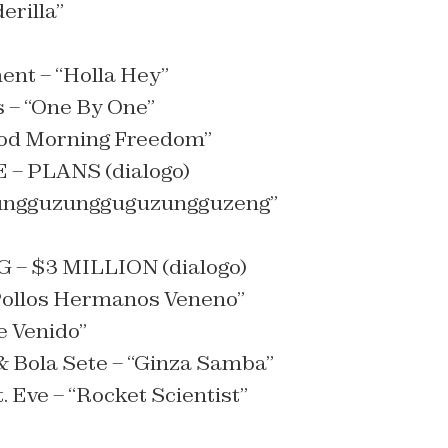
erilla”
nt – “Holla Hey”
 – “One By One”
ood Morning Freedom”
– PLANS (dialogo)
Zungguzungguguzungguzeng”
– $3 MILLION (dialogo)
Pollos Hermanos Veneno”
e Venido”
& Bola Sete – “Ginza Samba”
 Eve – “Rocket Scientist”