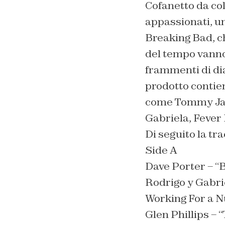
Cofanetto da coll
appassionati, un
Breaking Bad, c
del tempo vanno
frammenti di di
prodotto contien
come
Tommy Jam
Gabriela, Fever 
Di seguito la tra
Side A
Dave Porter – “
Rodrigo y Gabri
Working For a N
Glen Phillips – 