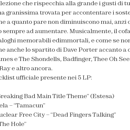
ezione che rispecchia alla grande i gusti di tut
a granissima trovata per accontentare i soste
he a quanto pare non diminuiscono mai, anzi c
 sempre ad aumentare. Musicalmente, il cofa
aloghi memorabili edimmortali, e come se non
e anche lo spartito di Dave Porter accanto a c
es e The Shondells, Badfinger, Thee Oh Sees
Ray e altro ancora.
cklist ufficiale presente nei 5 LP:
Breaking Bad Main Title Theme” (Estesa)
ela – “Tamacun”
uclear Free City – “Dead Fingers Talking”
“The Hole”