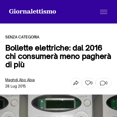
SENZA CATEGORIA
Bollette elettriche: dal 2016
chi consumerà meno pagherà
Tutti gli articoli
di più
Chi siamo
Maghdi Abo Abia
0
0
28 Lug 2015
Contatti