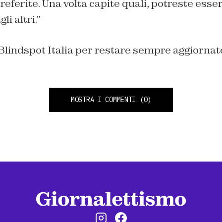
preferite. Una volta capite quali, potreste ess
li altri.”
Blindspot Italia per restare sempre aggiornat
MOSTRA I COMMENTI
(0)