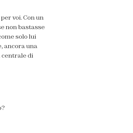
per voi. Con un
 se non bastasse
come solo lui
he, ancora una
a centrale di
o?