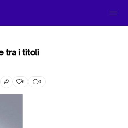
ra i titoli
0
0