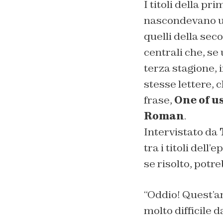
I titoli della p
nascondevano un
quelli della sec
centrali che, se
terza stagione, 
stesse lettere, 
frase,
One of us
Roman
.
Intervistato da
tra i titoli del
se risolto, potr
‘
‘Oddio! Quest’a
molto difficile 