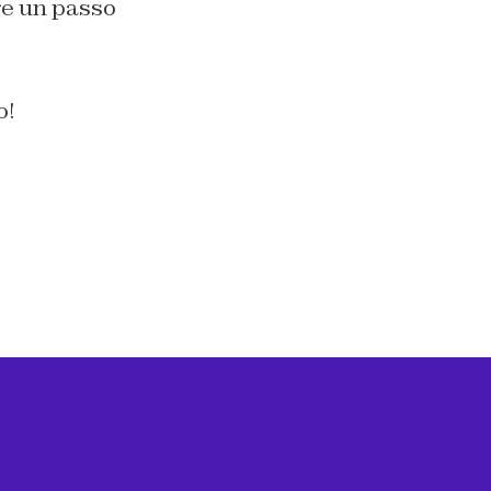
ere un passo
o!