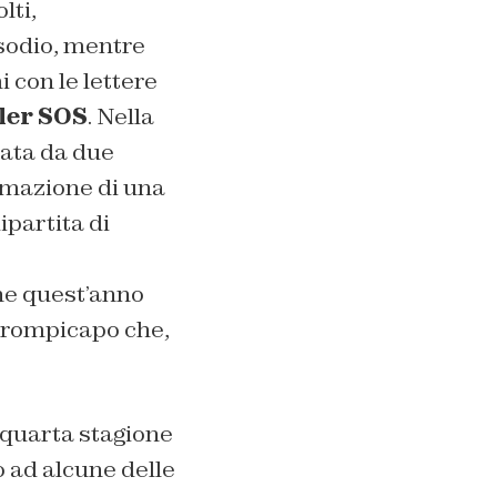
lti,
sodio, mentre
 con le lettere
ler SOS
. Nella
data da due
ormazione di una
ipartita di
che quest’anno
o rompicapo che,
 quarta stagione
o ad alcune delle