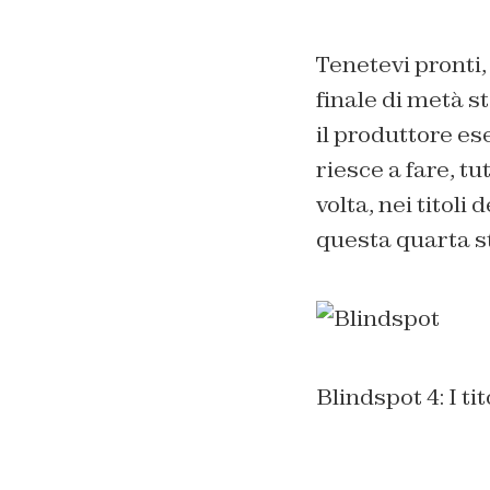
Tenetevi pronti
finale di metà s
il produttore es
riesce a fare, t
volta, nei titoli
questa quarta s
Blindspot 4: I ti