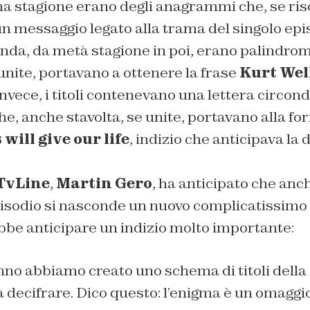
rima stagione erano degli anagrammi che, se riso
 messaggio legato alla trama del singolo epi
onda, da metà stagione in poi, erano palindromi
 unite, portavano a ottenere la frase
Kurt Wel
invece, i titoli contenevano una lettera circon
che, anche stavolta, se unite, portavano alla f
 will give our life
, indizio che anticipava la d
TvLine
,
Martin Gero
, ha anticipato che an
l’episodio si nasconde un nuovo complicatissim
ebbe anticipare un indizio molto importante:
nno abbiamo creato uno schema di titoli della
da decifrare. Dico questo: l’enigma è un omaggi