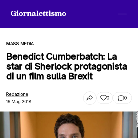
MASS MEDIA
Benedict Cumberbatch: La
star di Sherlock protagonista
Tutti gli articoli
di un film sulla Brexit
Chi siamo
Redazione
0
0
16 Mag 2018
Contatti