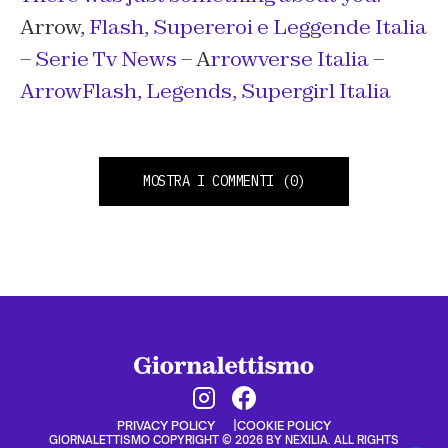
Arrow,
Flash, Supereroi e Leggende Italia
–
Serie Tv News
– A
rrowverse Italia
–
ArrowFlash, Legends, Supergirl Italia
MOSTRA I COMMENTI
(0)
PRIVACY POLICY
COOKIE POLICY
GIORNALETTISMO COPYRIGHT © 2026 BY NEXILIA. ALL RIGHTS