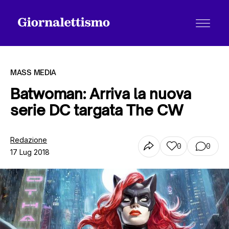
MASS MEDIA
Batwoman: Arriva la nuova
serie DC targata The CW
Tutti gli articoli
Redazione
0
0
17 Lug 2018
Chi siamo
Contatti