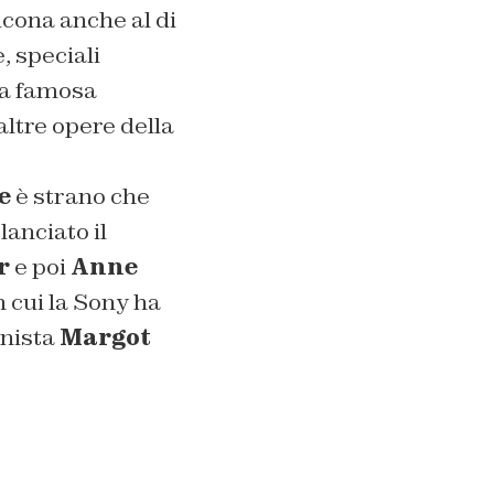
cona anche al di
, speciali
La famosa
altre opere della
e
è strano che
lanciato il
r
e poi
Anne
n cui la Sony ha
onista
Margot