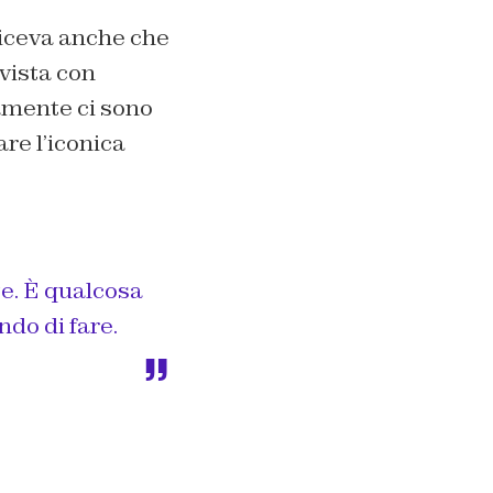
 diceva anche che
rvista con
amente ci sono
re l’iconica
e. È qualcosa
do di fare.