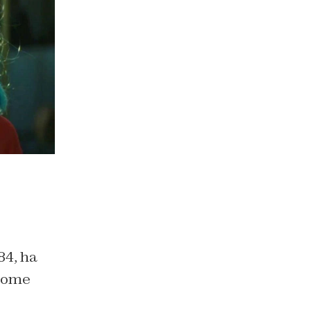
84, ha
 come