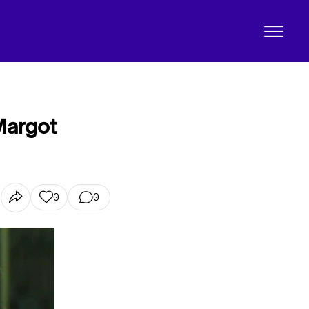
 Margot
0
0