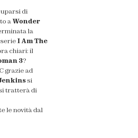
uparsi di
ato a
Wonder
terminata la
 serie
I Am The
a chiari: il
oman 3
?
C grazie ad
Jenkins
si
i tratterà di
e le novità dal