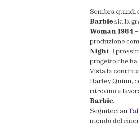
Sembra quindi ch
Barbie
sia la g
Woman 1984
–
produzione comp
Night
. I pross
progetto che ha
Vista la continu
Harley Quinn, c
ritrovino a lavo
Barbie
.
Seguiteci su
Ta
mondo del cine