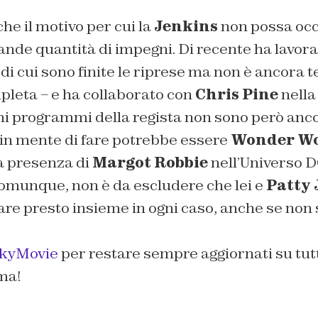
e il motivo per cui la
Jenkins
non possa occ
rande quantità di impegni. Di recente ha lavor
 di cui sono finite le riprese ma non è ancora 
leta – e ha collaborato con
Chris Pine
nella
imi programmi della regista non sono però ancor
 in mente di fare potrebbe essere
Wonder W
a presenza di
Margot Robbie
nell’Universo D
omunque, non è da escludere che lei e
Patty 
rare presto insieme in ogni caso, anche se non s
lkyMovie
per restare sempre aggiornati su tutt
ma!