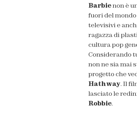
Barbie
non è un
fuori del mondo d
televisivi e an
ragazza di plast
cultura pop gen
Considerando tut
non ne sia mai st
progetto che v
Hathway
. Il 
lasciato le redi
Robbie
.