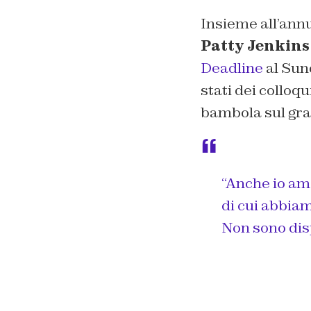
Insieme all’ann
Patty Jenkins
Deadline
al Sun
stati dei colloq
bambola sul gra
“Anche io am
di cui abbiam
Non sono dis