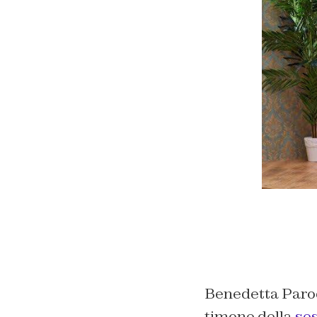
Benedetta Paro
timone della
ses