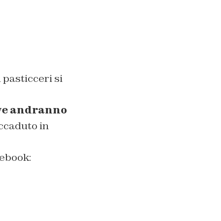
 pasticceri si
ove andranno
ccaduto in
cebook: