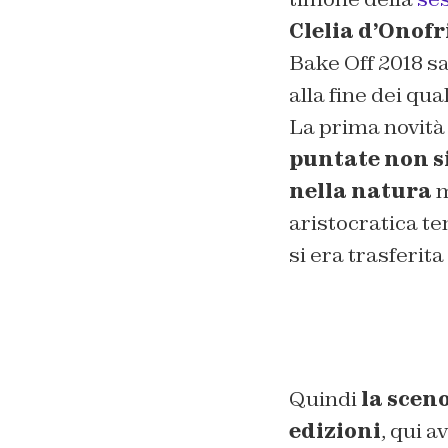
Clelia d’Onof
Bake Off 2018 
alla fine dei qua
La prima novità 
puntate non s
nella natura
m
aristocratica t
si era trasferita
Quindi
la scen
edizioni
, qui a