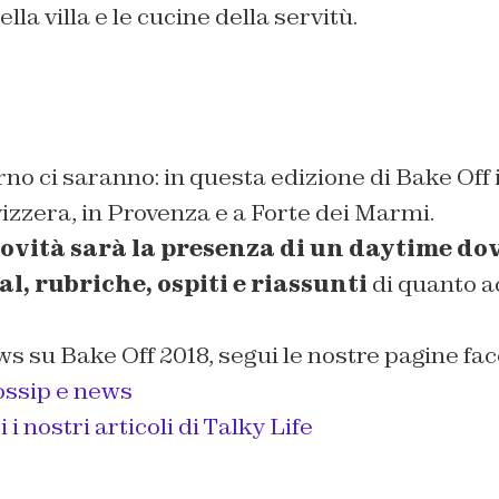
lla villa e le cucine della servitù.
rno ci saranno: in questa edizione di Bake Off i
izzera, in Provenza e a Forte dei Marmi.
novità sarà la presenza di un daytime d
l, rubriche, ospiti e riassunti
di quanto a
ws su Bake Off 2018, segui le nostre pagine fa
ossip e news
i nostri articoli di Talky Life