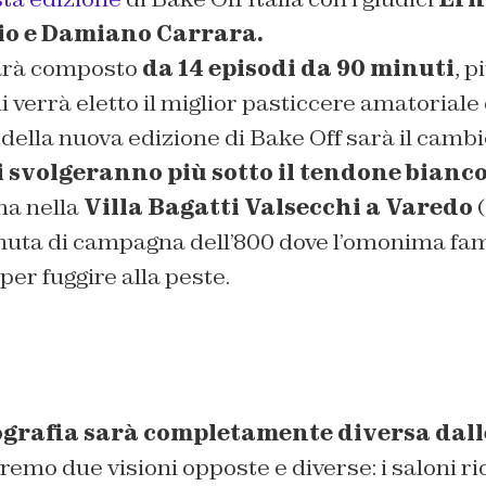
rio e Damiano Carrara.
sarà composto
da 14 episodi da 90 minuti
, p
li verrà eletto il miglior pasticcere amatoriale d
della nuova edizione di Bake Off sarà il cambio
i svolgeranno più sotto il tendone bian
a nella
Villa Bagatti Valsecchi a Varedo
enuta di campagna dell’800 dove l’omonima fa
 per fuggire alla peste.
ografia sarà completamente diversa dall
vremo due visioni opposte e diverse: i saloni r