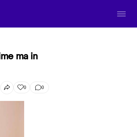
Time ma in
0
0