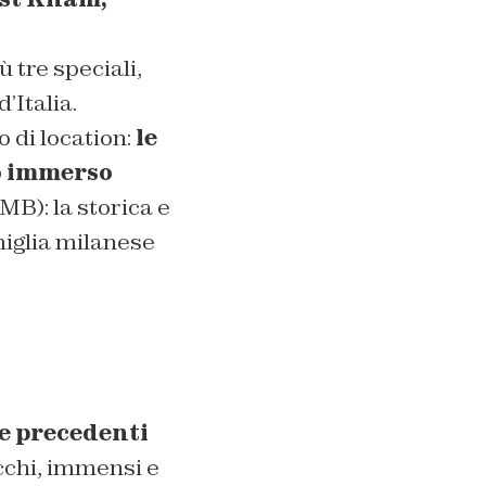
iù tre speciali,
’Italia.
 di location:
le
co immerso
(MB): la storica e
miglia milanese
e precedenti
icchi, immensi e