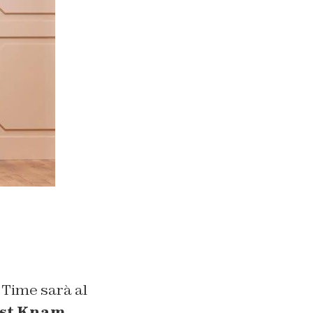
 Time sarà al
st Knam,