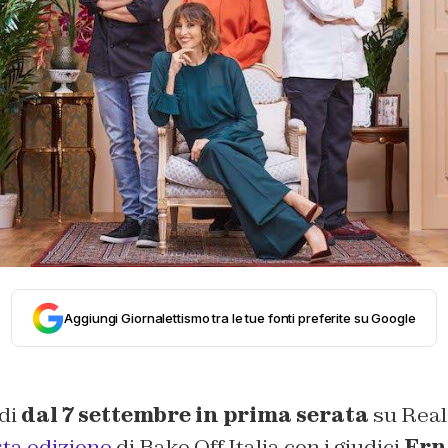
Aggiungi Giornalettismo tra le tue fonti preferite su Google
di
dal 7 settembre in prima serata
su Real
ta edizione
di Bake Off Italia con i giudici
Ern