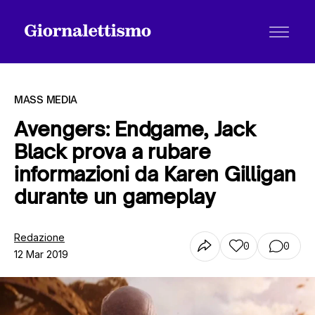
MASS MEDIA
Avengers: Endgame, Jack
Black prova a rubare
Tutti gli articoli
informazioni da Karen Gilligan
durante un gameplay
Chi siamo
Redazione
0
0
12 Mar 2019
Contatti