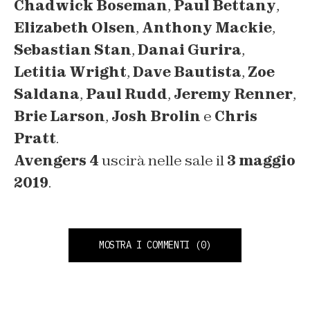
Chadwick Boseman
,
Paul Bettany
,
Elizabeth Olsen
,
Anthony Mackie
,
Sebastian Stan
,
Danai Gurira
,
Letitia Wright
,
Dave Bautista
,
Zoe
Saldana
,
Paul Rudd
,
Jeremy Renner
,
Brie Larson
,
Josh Brolin
e
Chris
Pratt
.
Avengers 4
uscirà nelle sale il
3 maggio
2019
.
MOSTRA I COMMENTI
(0)