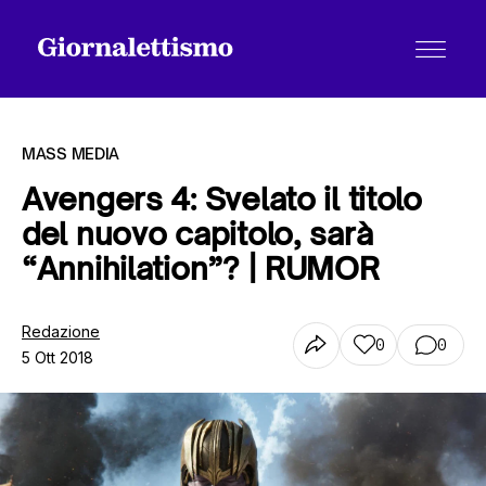
MASS MEDIA
Avengers 4: Svelato il titolo
del nuovo capitolo, sarà
Tutti gli articoli
“Annihilation”? | RUMOR
Chi siamo
Redazione
0
0
5 Ott 2018
Contatti