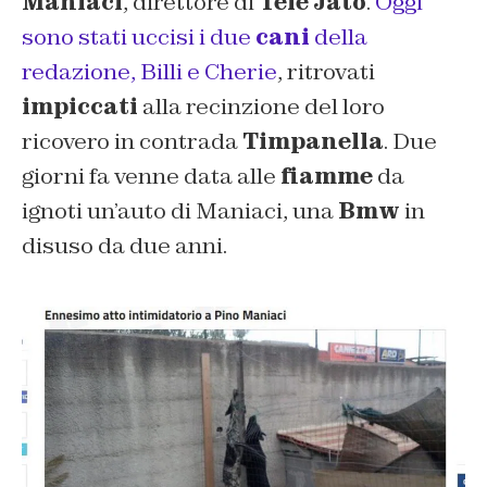
Maniaci
, direttore di
Tele Jato
.
Oggi
sono stati uccisi i due
cani
della
redazione, Billi e Cherie
, ritrovati
impiccati
alla recinzione del loro
ricovero in contrada
Timpanella
. Due
giorni fa venne data alle
fiamme
da
ignoti un’auto di Maniaci, una
Bmw
in
disuso da due anni.