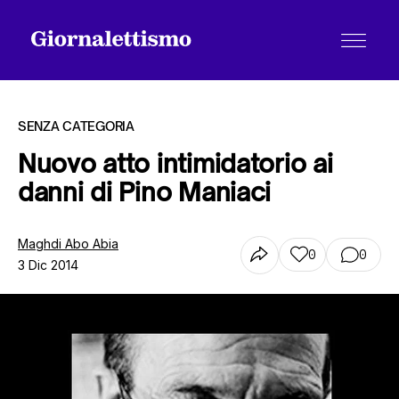
SENZA CATEGORIA
Nuovo atto intimidatorio ai
danni di Pino Maniaci
Tutti gli articoli
Maghdi Abo Abia
0
0
3 Dic 2014
Chi siamo
Contatti