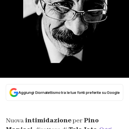
Aggiungi Giornalettismo tra le tue fonti preferite su Google
Nuova
intimidazione
per
Pino