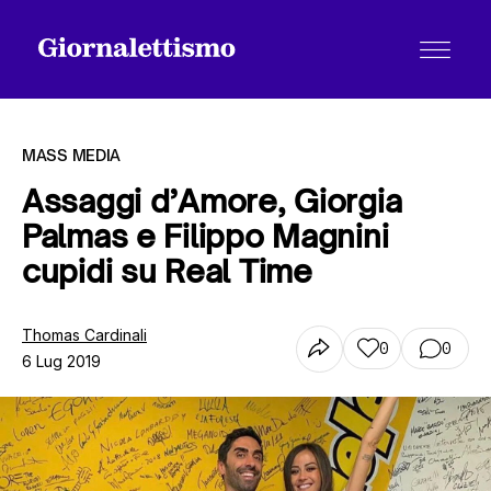
MASS MEDIA
Assaggi d’Amore, Giorgia
Palmas e Filippo Magnini
Tutti gli articoli
cupidi su Real Time
Chi siamo
Thomas Cardinali
0
0
6 Lug 2019
Contatti