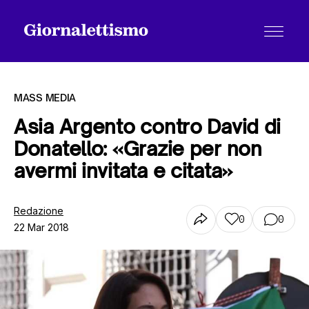
MASS MEDIA
Asia Argento contro David di
Donatello: «Grazie per non
Tutti gli articoli
avermi invitata e citata»
Chi siamo
Redazione
0
0
22 Mar 2018
Contatti