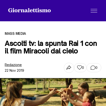
MASS MEDIA
Ascolti tv: la spunta Rai 1 con
il film Miracoli dal cielo
Tutti gli articoli
Redazione
0
0
22 Nov 2019
Chi siamo
Contatti