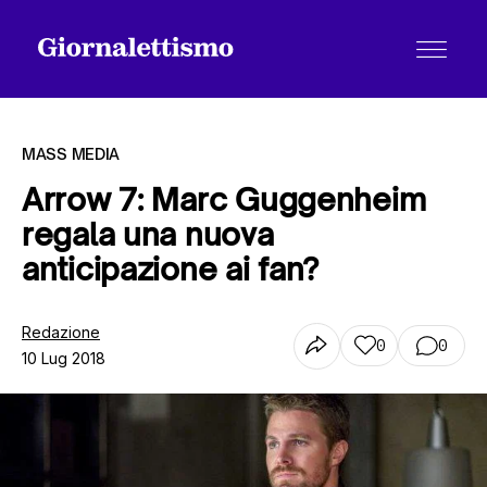
MASS MEDIA
Arrow 7: Marc Guggenheim
regala una nuova
Tutti gli articoli
anticipazione ai fan?
Chi siamo
Redazione
0
0
10 Lug 2018
Contatti