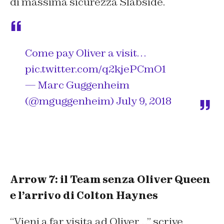
di massima sicurezza Slabside.
Come pay Oliver a visit…
pic.twitter.com/q2kjePCmO1
— Marc Guggenheim
(@mguggenheim)
July 9, 2018
Arrow 7: il Team senza Oliver Queen
e l’arrivo di Colton Haynes
“
Vieni a far visita ad Oliver…”
scrive