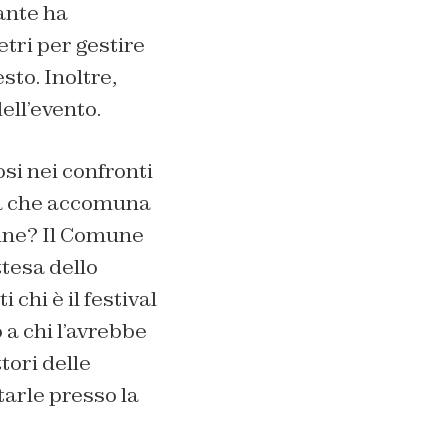
ante ha
tri per gestire
to. Inoltre,
ell’evento.
osi nei confronti
sia che accomuna
ine? Il Comune
tesa dello
i è il festival
a chi l’avrebbe
tori delle
arle presso la