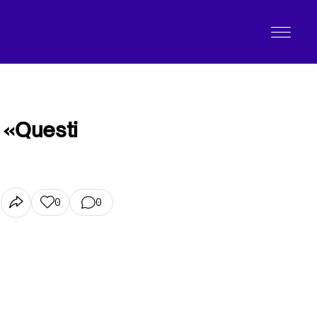
 «Questi
0
0