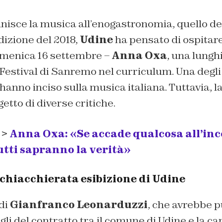
unisce la musica all’enogastronomia, quello de
dizione del 2018,
Udine
ha pensato di ospitare
omenica 16 settembre –
Anna Oxa
, una lungh
l Festival di Sanremo nel curriculum. Una degli 
nno inciso sulla musica italiana. Tuttavia, l
etto di diverse critiche.
 >
Anna Oxa: «Se accade qualcosa all’inc
tutti sapranno la verità»
chiacchierata esibizione di Udine
 di
Gianfranco Leonarduzzi
, che avrebbe p
gli del contratto tra il comune di Udine e la ca