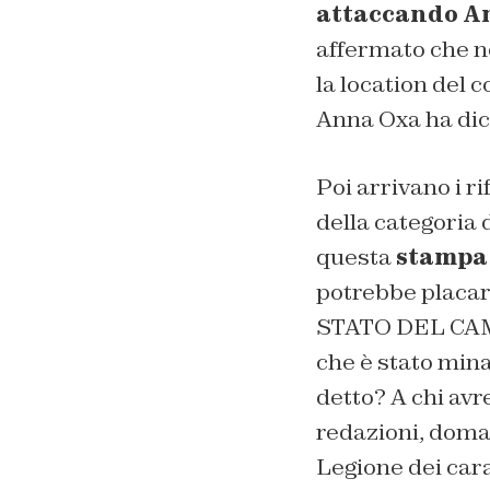
attaccando An
affermato che ne
la location del 
Anna Oxa ha dich
Poi arrivano i r
della categoria 
questa
stampa 
potrebbe placar
STATO DEL CAMBI
che è stato min
detto? A chi avre
redazioni, doman
Legione dei cara