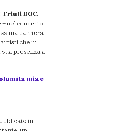
l
Friuli DOC
.
 – nel concerto
issima carriera
artisti che in
a sua presenza a
olumità mia e
ubblicato in
ntante: un