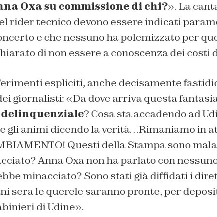
na Oxa su commissione di chi?
». La cant
l rider tecnico devono essere indicati parame
concerto e che nessuno ha polemizzato per ques
iarato di non essere a conoscenza dei costi d
iferimenti espliciti, anche decisamente fastidi
dei giornalisti: «Da dove arriva questa fanta
delinquenziale
? Cosa sta accadendo ad Ud
e gli animi dicendo la verità…Rimaniamo in at
AMENTO! Questi della Stampa sono malati ch
acciato? Anna Oxa non ha parlato con nessuno 
bbe minacciato? Sono stati già diffidati i diret
i sera le querele saranno pronte, per deposit
binieri di Udine».