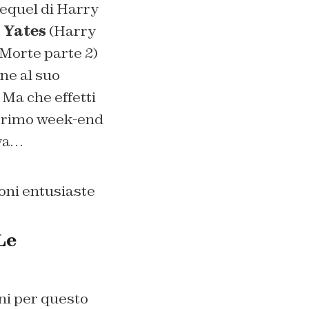
requel di Harry
 Yates
(
Harry
 Morte parte 2
)
ene al suo
 Ma che effetti
l primo week-end
ava…
Le
oni per questo