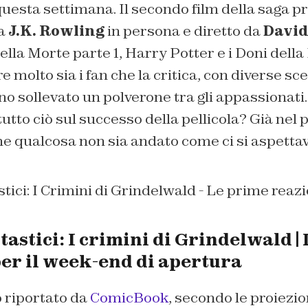
 questa settimana. Il secondo film della saga p
da
J.K. Rowling
in persona e diretto da
David
della Morte parte 1
,
Harry Potter e i Doni della
e molto sia i fan che la critica, con diverse sc
o sollevato un polverone tra gli appassionati.
utto ciò sul successo della pellicola? Già ne
 qualcosa non sia andato come ci si aspett
astici: I crimini di Grindelwald | 
per il week-end di apertura
 riportato da
ComicBook
, secondo le proiezi