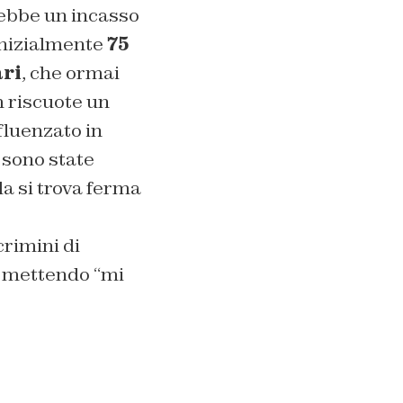
rebbe un incasso
inizialmente
75
ari
, che ormai
 riscuote un
fluenzato in
 sono state
la si trova ferma
crimini di
e mettendo “mi