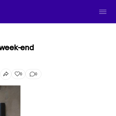
un week-end
0
0