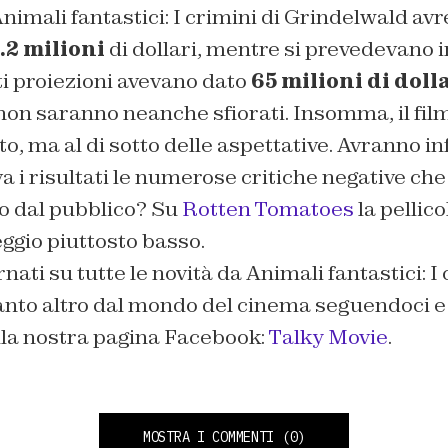
nimali fantastici: I crimini di Grindelwald av
.2 milioni
di dollari, mentre si prevedevano 
ti proiezioni avevano dato
65 milioni di doll
on saranno neanche sfiorati. Insomma, il film
o, ma al di sotto delle aspettative. Avranno in
 i risultati le numerose critiche negative che
o dal pubblico? Su
Rotten Tomatoes
la pellico
ggio piuttosto basso.
ati su tutte le novità da Animali fantastici: I 
anto altro dal mondo del cinema seguendoci 
lla nostra pagina Facebook:
Talky Movie
.
MOSTRA I COMMENTI
(0)