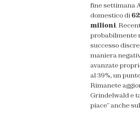
fine settimana A
domestico di
62
milioni
. Recen
probabilmente n
successo discret
maniera negativa
avanzate propri
al 39%, un punte
Rimanete aggiorn
Grindelwald e t
piace” anche su