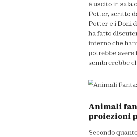
è uscito in sala
Potter, scritto 
Potter e i Doni 
ha fatto discuter
interno che hann
potrebbe avere t
sembrerebbe che
Animali fant
proiezioni 
Secondo quanto