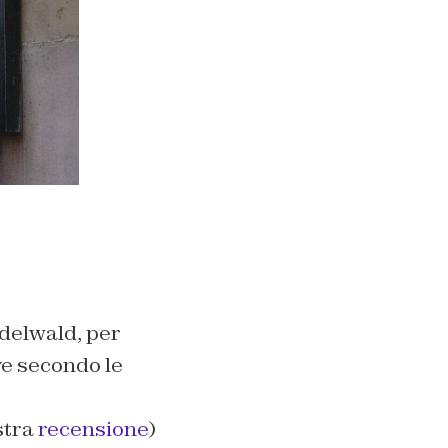
indelwald, per
ve secondo le
stra
recensione
)