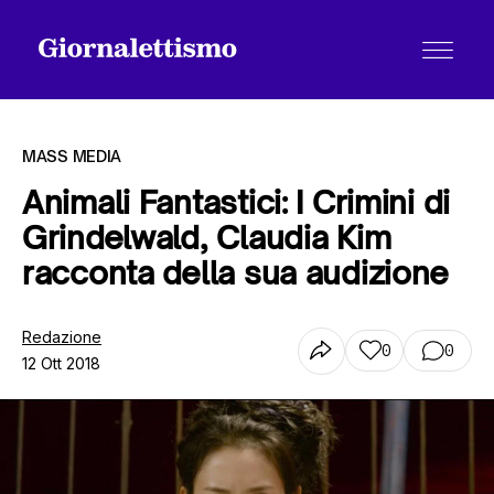
MASS MEDIA
Animali Fantastici: I Crimini di
Grindelwald, Claudia Kim
Tutti gli articoli
racconta della sua audizione
Chi siamo
Redazione
0
0
12 Ott 2018
Contatti