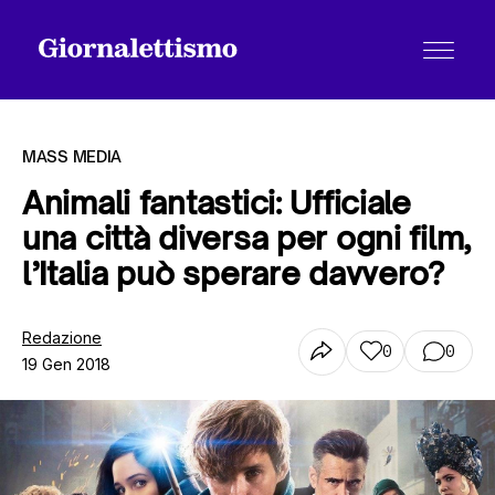
MASS MEDIA
Animali fantastici: Ufficiale
una città diversa per ogni film,
Tutti gli articoli
l’Italia può sperare davvero?
Chi siamo
Redazione
0
0
19 Gen 2018
Contatti