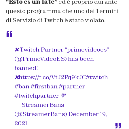
“Esto es un late”
ed è proprio durante
questo programma che uno dei Termini
di Servizio di Twitch è stato violato.
❌ Twitch Partner “primevideoes”
(
@PrimeVideoES
) has been
banned!
❌
https://t.co/VtJ2Fq9kJC
#twitch
#ban
#firstban
#partner
#twitchpartner
🍭
— StreamerBans
(@StreamerBans)
December 19,
2021