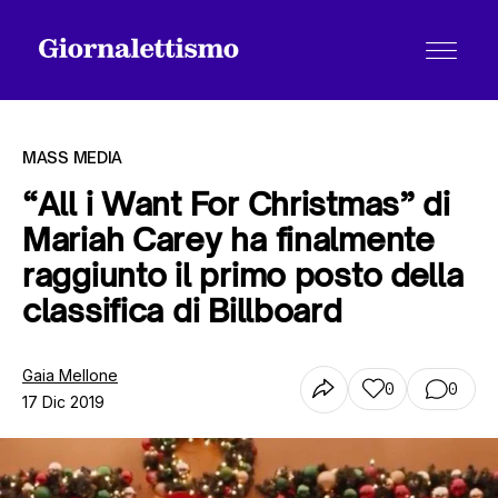
MASS MEDIA
“All i Want For Christmas” di
Mariah Carey ha finalmente
Tutti gli articoli
raggiunto il primo posto della
classifica di Billboard
Chi siamo
Gaia Mellone
0
0
17 Dic 2019
Contatti