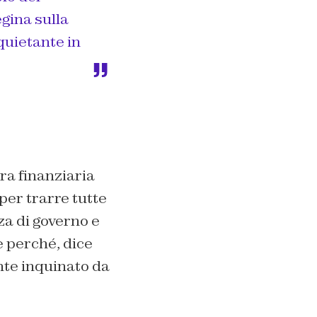
egina sulla
quietante in
ra finanziaria
per trarre tutte
a di governo e
e perché, dice
nte inquinato da