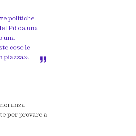
ze politiche.
del Pd da una
o una
ste cose le
n piazza».
minoranza
te per provare a