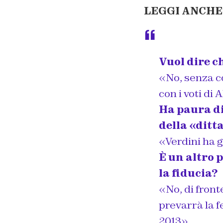
LEGGI ANCHE
Vuol dire c
«No, senza co
con i voti di 
Ha paura di
della «ditt
«Verdini ha g
È un altro 
la fiducia?
«No, di front
prevarrà la f
2013».