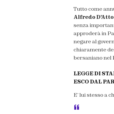
Tutto come annu
Alfredo D’Att
senza important
approderà in Pa
negare al gover
chiaramente del
bersaniano nel 
LEGGE DI STA
ESCO DAL PA
E’ lui stesso a c