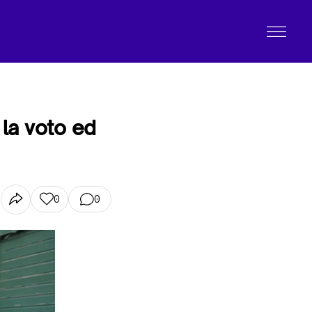
 la voto ed
0
0