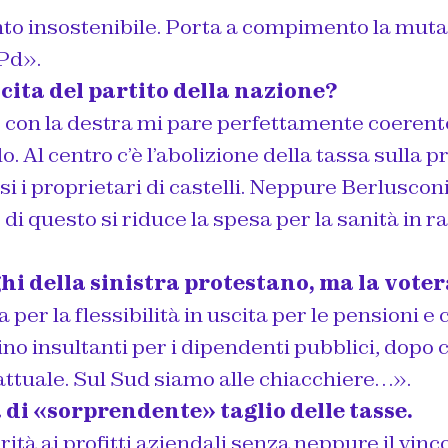
to insostenibile. Porta a compimento la mut
 Pd».
cita del partito della nazione?
 con la destra mi pare perfettamente coerente
do. Al centro c’è l’abolizione della tassa sulla 
si i proprietari di castelli. Neppure Berlusconi
te di questo si riduce la spesa per la sanità in r
eghi della sinistra protestano, ma la vote
 per la flessibilità in uscita per le pensioni e 
ino insultanti per i dipendenti pubblici, dopo 
attuale. Sul Sud siamo alle chiacchiere…».
 di «sorprendente» taglio delle tasse.
rità ai profitti aziendali senza neppure il vinc