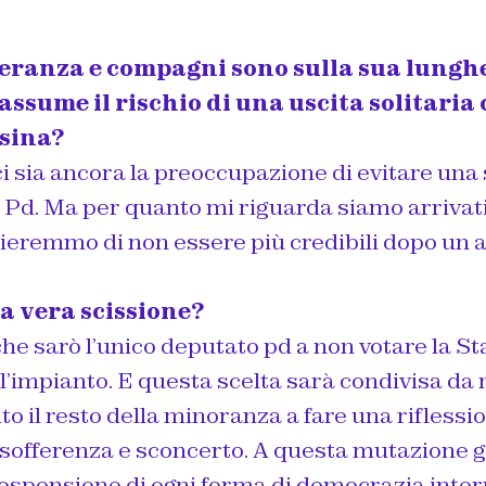
eranza e compagni sono sulla sua lungh
 assume il rischio di una uscita solitaria
ssina?
i sia ancora la preoccupazione di evitare una
l Pd. Ma per quanto mi riguarda siamo arrivat
hieremmo di non essere più credibili dopo un a
a vera scissione?
e sarò l’unico deputato pd a non votare la Sta
l’impianto. E questa scelta sarà condivisa da 
ito il resto della minoranza a fare una riflessi
è sofferenza e sconcerto. A questa mutazione g
sospensione di ogni forma di democrazia inter