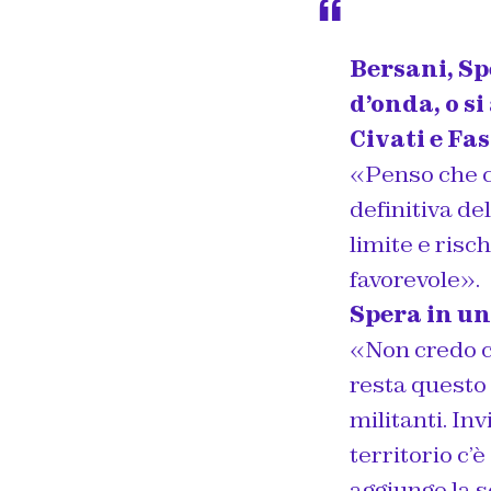
Bersani, Sp
d’onda, o si
Civati e Fa
«Penso che c
definitiva de
limite e risc
favorevole».
Spera in un
«Non credo ch
resta questo 
militanti. Inv
territorio c’
aggiunge la 