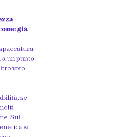
ezza
 come già
 spaccatura
i a un punto
ltro voto
bilità, se
molti
one. Sul
enetica si
na».