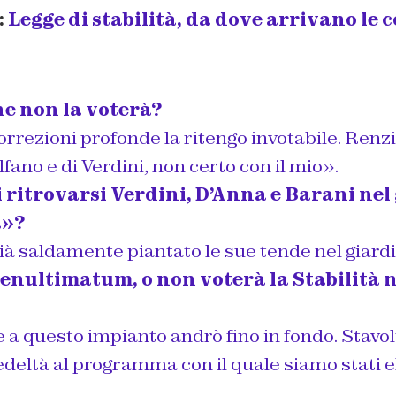
:
Legge di stabilità, da dove arrivano le 
he non la voterà?
rrezioni profonde la ritengo invotabile. Renzi
Alfano e di Verdini, non certo con il mio».
 ritrovarsi Verdini, D’Anna e Barani nel
a»?
ià saldamente piantato le sue tende nel giard
penultimatum, o non voterà la Stabilità
e a questo impianto andrò fino in fondo. Stavo
edeltà al programma con il quale siamo stati el