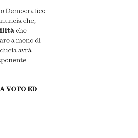
ito Democratico
nnuncia che,
ilità
che
fare a meno di
fiducia avrà
esponente
LA VOTO ED