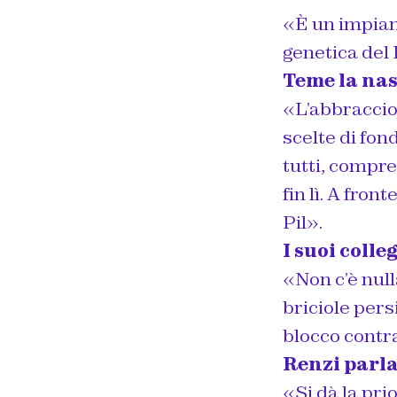
«È un impian
genetica del
Teme la nas
«L’abbraccio
scelte di fon
tutti, compre
fin lì. A fron
Pil».
I suoi coll
«Non c’è nulla
briciole pers
blocco contr
Renzi parla
«Si dà la prio