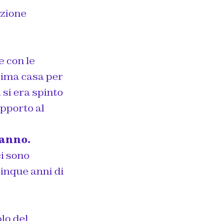
azione
 con le
prima casa per
 si era spinto
apporto al
ranno.
ci sono
cinque anni di
olo del