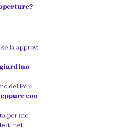
coperture?
 se la approvi
 giardino
ino del Pd».
 neppure con
lta per me
etti nel