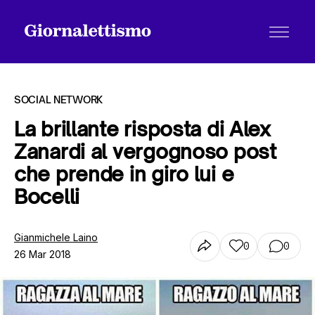
SOCIAL NETWORK
La brillante risposta di Alex
Zanardi al vergognoso post
Tutti gli articoli
che prende in giro lui e
Bocelli
Chi siamo
Gianmichele Laino
0
0
26 Mar 2018
Contatti