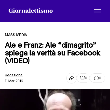
MASS MEDIA
Ale e Franz: Ale “dimagrito”
spiega la verità su Facebook
Tutti gli articoli
(VIDEO)
Chi siamo
Redazione
0
0
11 Mar 2016
Contatti