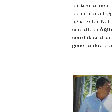
particolarmente
località di ville
figlia Ester. Nel
ciabatte di
Agn
con didascalia r
generando alcu