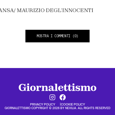
a: ANSA/ MAURIZIO DEGL’INNOCENTI
MOSTRA I COMMENTI
(0)
PRIVACY POLICY
COOKIE POLICY
GIORNALETTISMO COPYRIGHT © 2026 BY NEXILIA. ALL RIGHTS RESERVED