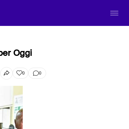
per Oggi
0
0