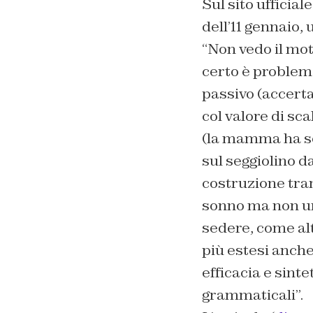
Sul sito ufficiale
dell’11 gennaio, 
“
Non vedo il moti
certo è problema
passivo (accerta
col valore di sc
(la mamma ha se
sul seggiolino d
costruzione tran
sonno ma non un
sedere, come alt
più estesi anche
efficacia e sinte
grammaticali”.