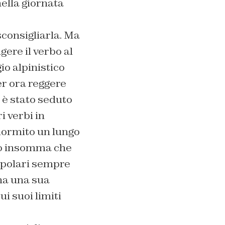
ella giornata
sconsigliarla. Ma
gere il verbo al
io alpinistico
er ora reggere
 è stato seduto
i verbi in
 dormito un lungo
mo insomma che
popolari sempre
 ha una sua
i suoi limiti