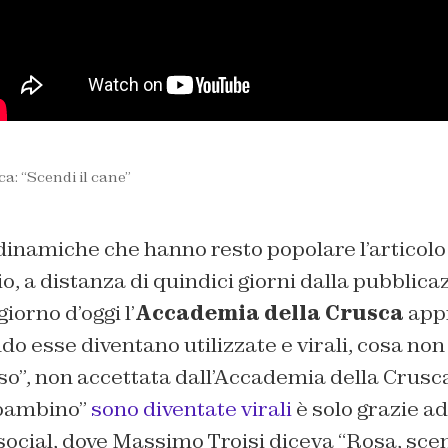
: “Scendi il cane”
dinamiche che hanno resto popolare l’articolo
aio, a distanza di quindici giorni dalla pubblic
giorno d’oggi l’
Accademia della Crusca
appr
 esse diventano utilizzate e virali, cosa non
o”, non accettata dall’Accademia della Crusca. 
l bambino”
sono diventate virali
è solo grazie a
 social, dove Massimo Troisi diceva “Rosa, scen