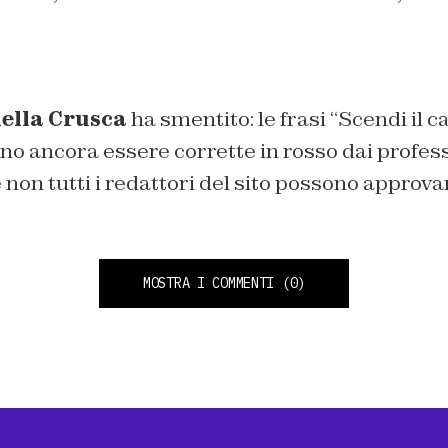
ella Crusca
ha smentito: le frasi “Scendi il ca
no ancora essere corrette
in rosso
dai profess
non tutti i redattori del sito possono approva
MOSTRA I COMMENTI
(0)