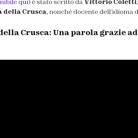
nibile qui
) è stato scritto da
Vittorio Coletti
 della Crusca
, nonché docente dell’idioma d
ella Crusca: Una parola grazie ad