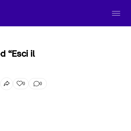
 “Esci il
0
0