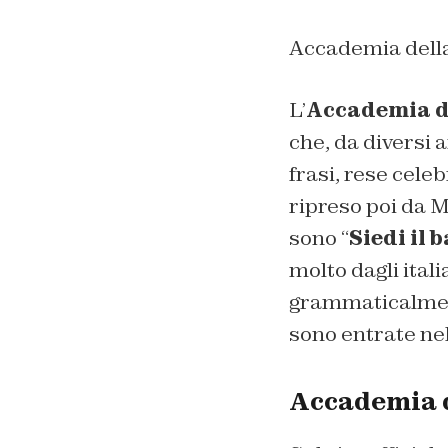
Accademia della 
L’
Accademia d
che, da diversi a
frasi, rese cele
ripreso poi da M
sono “
Siedi il
molto dagli itali
grammaticalment
sono entrate nel
Accademia d