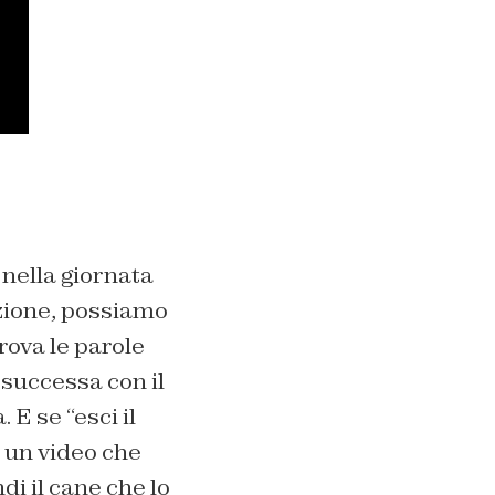
 nella giornata
azione, possiamo
ova le parole
 successa con il
E se “esci il
d un video che
di il cane che lo