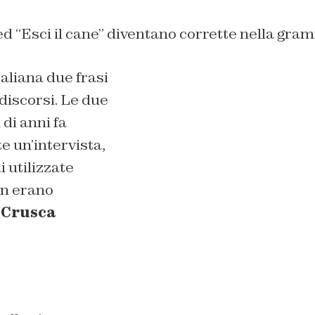
d “Esci il cane” diventano corrette nella gram
aliana due frasi
 discorsi. Le due
h
di anni fa
e un’intervista,
i utilizzate
non erano
 Crusca