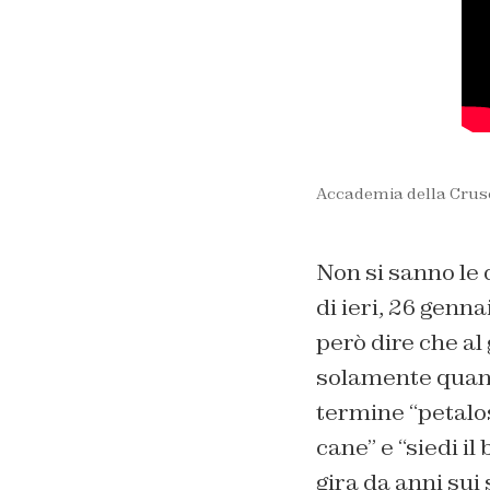
Accademia della Crusca
Non si sanno le 
di ieri, 26 genn
però dire che al 
solamente quando
termine “petalos
cane” e “siedi i
gira da anni sui