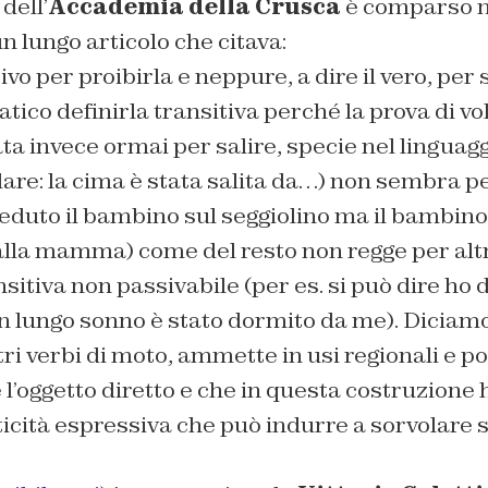
 dell’
Accademia della Crusca
è comparso n
un lungo articolo che citava:
vo per proibirla e neppure, a dire il vero, per 
tico definirla transitiva perché la prova di vol
ta invece ormai per salire, specie nel linguagg
alare: la cima è stata salita da…) non sembra p
duto il bambino sul seggiolino ma il bambino
alla mamma) come del resto non regge per altr
sitiva non passivabile (per es. si può dire ho
 lungo sonno è stato dormito da me). Dicia
ri verbi di moto, ammette in usi regionali e 
 l’oggetto diretto e che in questa costruzione
ticità espressiva che può indurre a sorvolare su