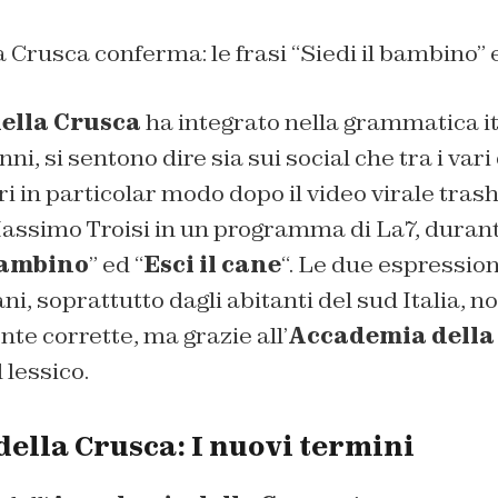
Crusca conferma: le frasi “Siedi il bambino” e
ella Crusca
ha integrato nella grammatica it
nni, si sentono dire sia sui social che tra i vari
bri in particolar modo dopo il video virale
tras
assimo Troisi in un programma di La7, durant
 bambino
” ed “
Esci il cane
“. Le due espression
ani, soprattutto dagli abitanti del sud Italia, 
e corrette, ma grazie all’
Accademia della
 lessico.
ella Crusca: I nuovi termini