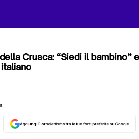
ella Crusca: “Siedi il bambino” ed
italiano
Aggiungi Giornalettismo tra le tue fonti preferite su Google