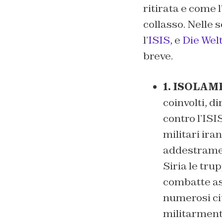
ritirata e come 
collasso. Nelle 
l’
ISIS,
e
Die Wel
breve.
1. ISOLA
coinvolti, d
contro l’ISIS
militari ira
addestramen
Siria le tru
combatte as
numerosi cit
militarmente