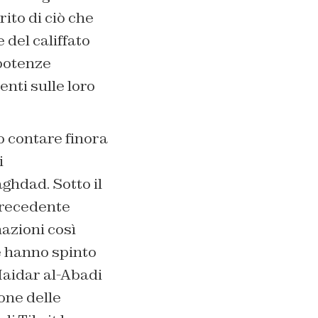
ito di ciò che
 del califfato
 potenze
nti sulle loro
o contare finora
i
ghdad. Sotto il
precedente
azioni così
e hanno spinto
Haidar al-Abadi
one delle