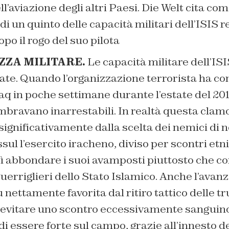
l’aviazione degli altri Paesi. Die Welt cita co
di un quinto delle capacità militari dell’ISIS r
po il rogo del suo pilota
ZZA MILITARE.
Le capacità militare dell’IS
ate. Quando l’organizzazione terrorista ha co
raq in poche settimane durante l’estate del 2014
embravano inarrestabili. In realtà questa cla
a significativamente dalla scelta dei nemici di
ssul l’esercito iracheno, diviso per scontri etni
erì abbondare i suoi avamposti piuttosto che c
 guerriglieri dello Stato Islamico. Anche l’avan
fu nettamente favorita dal ritiro tattico delle 
 evitare uno scontro eccessivamente sanguino
i essere forte sul campo, grazie all’innesto de