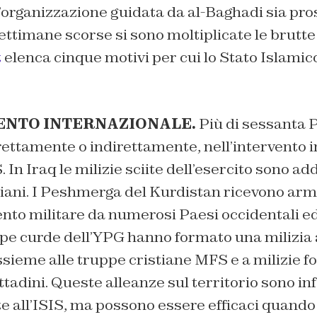
l’organizzazione guidata da al-Baghadi sia pro
settimane scorse si sono moltiplicate le brutte
t
elenca cinque motivi per cui lo Stato Islamico
MENTO INTERNAZIONALE.
Più di sessanta 
irettamente o indirettamente, nell’intervento 
. In Iraq le milizie sciite dell’esercito sono a
niani. I Peshmerga del Kurdistan ricevono arm
to militare da numerosi Paesi occidentali ed
ppe curde dell’YPG hanno formato una milizia 
sieme alle truppe cristiane MFS e a milizie f
tadini. Queste alleanze sul territorio sono inf
 all’ISIS, ma possono essere efficaci quando 