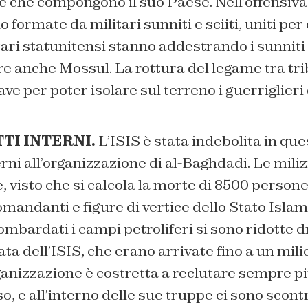
e che compongono il suo Paese. Nell’offensiva d
 formate da militari sunniti e sciiti, uniti pe
litari statunitensi stanno addestrando i sunniti
e anche Mossul. La rottura del legame tra tri
ave per poter isolare sul terreno i guerriglieri 
TTI INTERNI.
L’ISIS è stata indebolita in que
terni all’organizzazione di al-Baghdadi. Le mili
, visto che si calcola la morte di 8500 persone,
mandanti e figure di vertice dello Stato Isla
ombardati i campi petroliferi si sono ridotte 
ata dell’ISIS, che erano arrivate fino a un milio
ganizzazione è costretta a reclutare sempre pi
, e all’interno delle sue truppe ci sono scontr