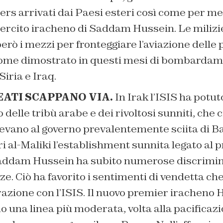
ters arrivati dai Paesi esteri così come per mer
sercito iracheno di Saddam Hussein. Le milizie
rò i mezzi per fronteggiare l’aviazione delle
come dimostrato in questi mesi di bombardame
Siria e Iraq.
LEATI SCAPPANO VIA.
In Irak l’ISIS ha potut
 delle tribù arabe e dei rivoltosi sunniti, che c
vano al governo prevalentemente sciita di Ba
 al-Maliki l’establishment sunnita legato al 
addam Hussein ha subito numerose discrimin
e. Ciò ha favorito i sentimenti di vendetta ch
razione con l’ISIS. Il nuovo premier iracheno 
 una linea più moderata, volta alla pacificazi