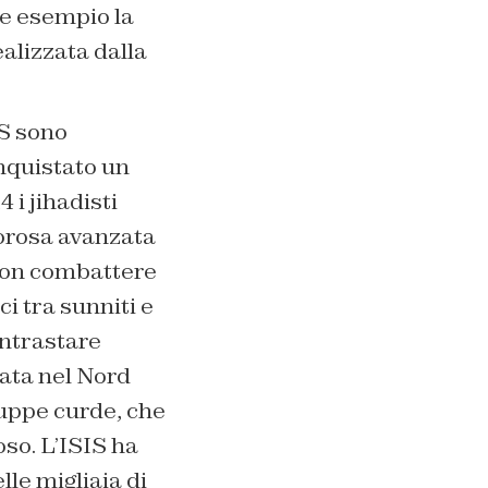
me esempio la
ealizzata dalla
IS sono
nquistato un
 i jihadisti
morosa avanzata
 non combattere
ci tra sunniti e
ontrastare
zata nel Nord
truppe curde, che
so. L’ISIS ha
lle migliaia di