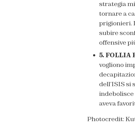
strategia mi
tornare a ca
prigionieri.
subire sconf
offensive più
5. FOLLIA
vogliono imp
decapitazio
dell’ISIS si
indebolisce 
aveva favori
Photocredit: Ku