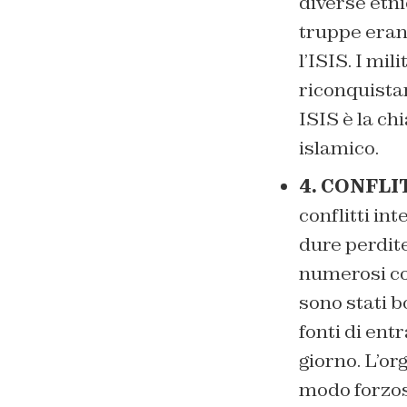
diverse etni
truppe erano
l’ISIS. I mi
riconquistar
ISIS è la chi
islamico.
4. CONFLI
conflitti in
dure perdite
numerosi co
sono stati b
fonti di entr
giorno. L’or
modo forzoso