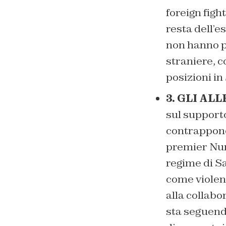
foreign figh
resta dell’e
non hanno pe
straniere, 
posizioni in 
3. GLI AL
sul supporto
contrappone
premier Nuri
regime di S
come violenz
alla collabo
sta seguendo