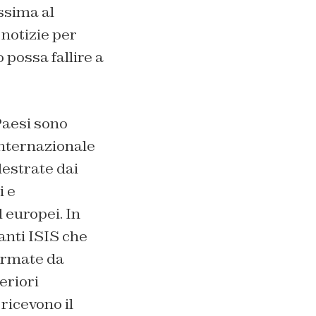
ssima al
 notizie per
 possa fallire a
Paesi sono
internazionale
ddestrate dai
i e
 europei. In
anti ISIS che
ormate da
eriori
ricevono il