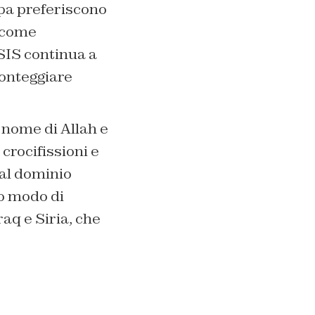
opa preferiscono
o come
ISIS continua a
ronteggiare
l nome di Allah e
crocifissioni e
al dominio
to modo di
raq e Siria, che