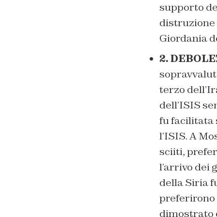
supporto del
distruzione 
Giordania do
2. DEBOLE
sopravvalut
terzo dell’I
dell’ISIS s
fu facilitat
l’ISIS. A Mo
sciiti, pref
l’arrivo dei
della Siria 
preferirono
dimostrato d