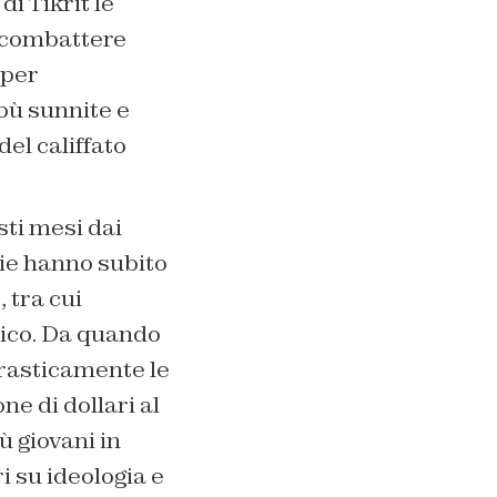
i Tikrit le
r combattere
 per
bù sunnite e
del califfato
sti mesi dai
zie hanno subito
 tra cui
mico. Da quando
drasticamente le
ne di dollari al
ù giovani in
i su ideologia e