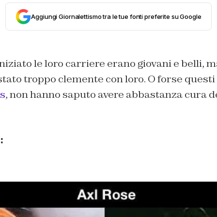
Aggiungi Giornalettismo tra le tue fonti preferite su Google
ziato le loro carriere erano giovani e belli, 
ato troppo clemente con loro. O forse questi v
s
, non hanno saputo avere abbastanza cura d
: